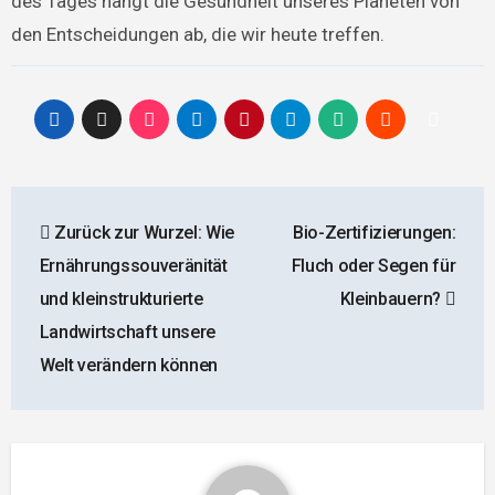
des Tages hängt die Gesundheit unseres Planeten von
den Entscheidungen ab, die wir heute treffen.
Beitrags-
Zurück zur Wurzel: Wie
Bio-Zertifizierungen:
Navigation
Ernährungssouveränität
Fluch oder Segen für
und kleinstrukturierte
Kleinbauern?
Landwirtschaft unsere
Welt verändern können